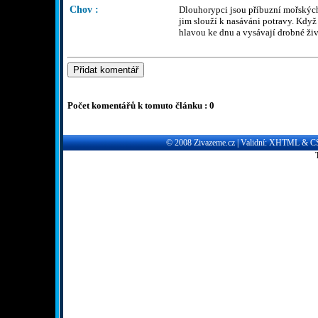
Chov :
Dlouhorypci jsou příbuzní mořských
jim slouží k nasáváni potravy. Když 
hlavou ke dnu a vysávají drobné ži
Počet komentářů k tomuto článku : 0
© 2008
Zivazeme.cz
| Validní:
XHTML
&
C