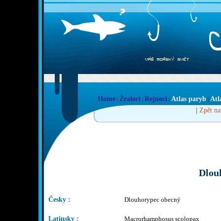
Home
Žraloci
Rejnoci
Atlas paryb
Atl
|
|
|
|
|
Zpět na
Dlou
Česky :
Dlouhorypec obecný
Latinsky :
Macrorhamphosus scolopax