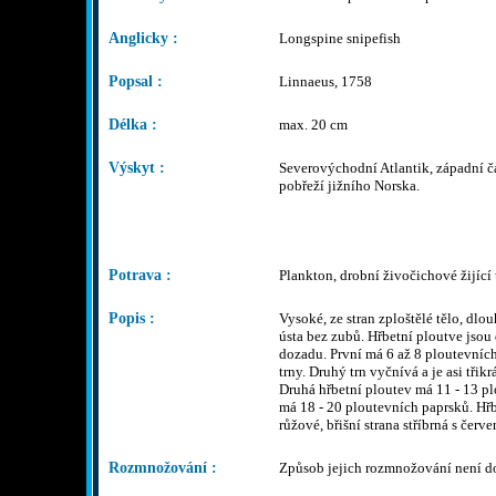
Anglicky :
Longspine snipefish
Popsal :
Linnaeus, 1758
Délka :
max. 20 cm
Výskyt :
Severovýchodní Atlantik, západní č
pobřeží jižního Norska.
Potrava :
Plankton, drobní živočichové žijící 
Popis :
Vysoké, ze stran zploštělé tělo, dlo
ústa bez zubů. Hřbetní ploutve jsou
dozadu. První má 6 až 8 ploutevních
trny. Druhý trn vyčnívá a je asi třik
Druhá hřbetní ploutev má 11 - 13 pl
má 18 - 20 ploutevních paprsků. Hřb
růžové, břišní strana stříbrná s čer
Rozmnožování :
Způsob jejich rozmnožování není d