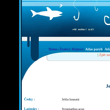
Home
Žraloci
Rejnoci
Atlas paryb
Atl
|
|
|
|
|
Zpět na
J
Česky :
Jehla hranatá
Latinsky :
Syngnathus acus