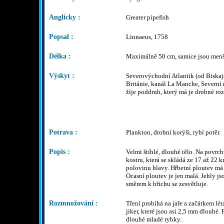
Anglicky :
Greater pipefish
Popsal :
Linnaeus, 1758
Délka :
Maximálně 50 cm, samice jsou menš
Výskyt :
Severovýchodní Atlantik (od Biskaj
Británie, kanál La Manche, Severní
žije poddruh, který má je drobné roz
Potrava :
Plankton, drobní korýši, rybí potěr.
Popis :
Velmi štíhlé, dlouhé tělo. Na povrc
kostru, která se skládá ze 17 až 22 
polovinu hlavy. Hřbetní ploutev má
Ocasní ploutev je jen malá. Jehly js
směrem k břichu se zesvětluje.
Rozmnožování :
Tření probíhá na jaře a začátkem lé
jiker, které jsou asi 2,5 mm dlouhé. 
dlouhé mladé rybky.