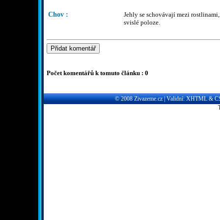
Chov :
Jehly se schovávají mezi rostlinami,
svislé poloze.
Počet komentářů k tomuto článku : 0
© 2008
Zivazeme.cz
| Validní:
XHTML
&
C