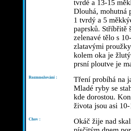
tvrdé a 13-15 měk
Dlouhá, mohutná p
1 tvrdý a 5 měkký
paprsků. Stříbřitě
zelenavé tělo s 1
zlatavými proužky
kolem oka je žlutý
prsní ploutve je m
Rozmnožování :
Tření probíhá na j
Mladé ryby se stah
kde dorostou. Kon
života jsou asi 10
Chov :
Okáč žije nad ska
písčitým dnem por