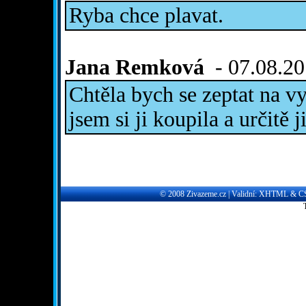
Ryba chce plavat.
Jana Remková
- 07.08.20
Chtěla bych se zeptat na vy
jsem si ji koupila a určitě
© 2008
Zivazeme.cz
| Validní:
XHTML
&
C