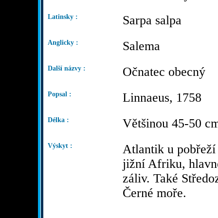
Latinsky :
Sarpa salpa
Anglicky :
Salema
Další názvy :
Očnatec obecný
Popsal :
Linnaeus, 1758
Délka :
Většinou 45-50 c
Výskyt :
Atlantik u pobřež
jižní Afriku, hlav
záliv. Také Středo
Černé moře.