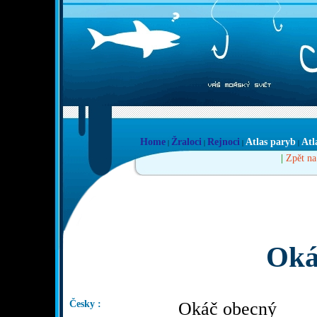
Home
Žraloci
Rejnoci
Atlas paryb
Atl
|
|
|
|
|
Zpět na
Oká
Česky :
Okáč obecný