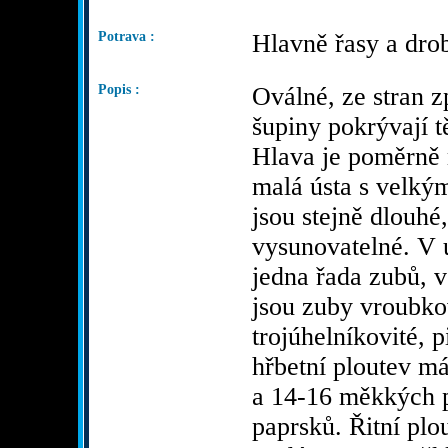
Potrava :
Hlavně řasy a drob
Popis :
Oválné, ze stran zp
šupiny pokrývají tě
Hlava je poměrně 
malá ústa s velkými
jsou stejně dlouhé
vysunovatelné. V ú
jedna řada zubů, v 
jsou zuby vroubko
trojúhelníkovité, p
hřbetní ploutev m
a 14-16 měkkých 
paprsků. Řitní plo