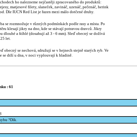
chodech ho nalezneme nejčastěji zpracovaného do produktů:
tjesy, matjesové filety, slaneček, zavináč, uzenáč, pečenáč, herink
od. Dle IUCN Red List je řazen mezi málo dotčené druhy.
ba se rozmnožuje v různých podmínkách podle rasy a místa. Po
těru klesají jikry na dno, kde se stávají potravou dravců. Jikry
ou dlouhé a štíhlé (dosahují až 3 - 6 mm). Sleď obecný se dožívá
 25 let.
eď obecný se nechová, sdružují se v hejnech stejně starých ryb. Ve
e se drží u dna, v noci vyplouvají k hladině.
nku : 61
8
chybu ?Dík.