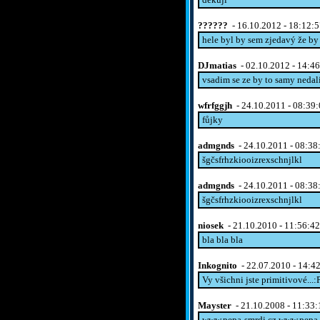
??????
- 16.10.2012 - 18:12:
hele byl by sem zjedavý že b
DJmatias
- 02.10.2012 - 14:4
vsadim se ze by to samy nedal
wfrfggjh
- 24.10.2011 - 08:39
fůjky
admgnds
- 24.10.2011 - 08:38
šgčsfrhzkiooizrexschnjlkl
admgnds
- 24.10.2011 - 08:38
šgčsfrhzkiooizrexschnjlkl
niosek
- 21.10.2010 - 11:56:42
bla bla bla
Inkognito
- 22.07.2010 - 14:4
Vy všichni jste primitivové...:
Mayster
- 21.10.2008 - 11:33:
www.pepa-smrdi.cz www.pepa