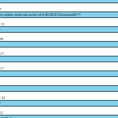
57
y to niikdo nedal tak nechte těch BLBEJCH komentářů!!!!
6:11
i
:06
:17
:17
2:33
P
12
-smrdi.cz