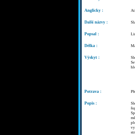
Anglicky :
At
Další názvy :
Sl
Popsal :
Li
Délka :
Ma
Výskyt :
Sl
Se
hl
Potrava :
Př
Popis :
Sl
šu
Sp
mě
pl
vy
st