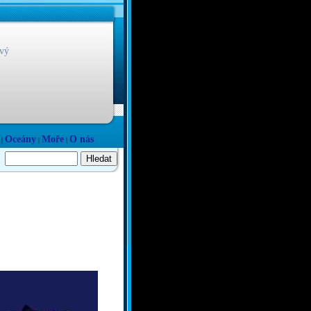
vý
Oceány
Moře
O nás
|
|
|