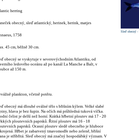
lantic herring
aneček obecný, sleď atlantický, herinek, herink, matjes
Sleď obecný - 
nnaeus, 1758
x. 45 cm, běžně 30 cm.
eď obecný se vyskytuje v severovýchodním Atlantiku, od
verního ledového oceánu až po kanál La Manche a Balt, v
oubce až 150 m.
evážně plankton, včetně potěru.
eď obecný má dlouhé oválné tělo s břišním kýlem. Velké slabé
piny, hlava je bez šupin. Na očích má průhledná tuková víčka.
odní čelist je delší než horní. Krátká hřbetní ploutev má 17 - 20
kkých ploutevních paprsků. Řitní ploutev má 16 - 18
outevních paprsků. Ocasní ploutev sledě obecného je hluboce
krojená. Hřbet je zabarvený tmavomodře nebo zeleně, břišní
rana je stříbřitá. Sleď obecný má značný hospodářský význam. V