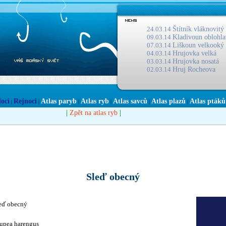
24.03.14
Štítník vláknovitý
09.03.14
Kladivoun oblohla
07.03.14
Liškoun velkooký
04.03.14
Hrujovka velká
03.03.14
Hrujovka nosatá
02.03.14
Hruj Rocheova
loci
Rejnoci
Atlas paryb
Atlas ryb
Atlas savců
Atlas plazů
Atlas ptáků
|
|
|
|
|
|
|
|
Zpět na atlas ryb
Sleď obecný
eď obecný
upea harengus