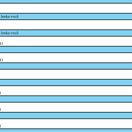
o lenka voců
o lenka voců
43
43
1
1
1