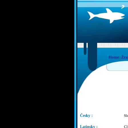
Home
Žra
|
Česky :
Sl
Latinsky :
Cl