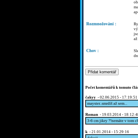
ob
ma
ap
Rozmnožování :
Ry
vý
js
až
Chov :
Sl
dn
Počet komentářů k tomuto člá
čakyy
- 02.06.2015 - 17:19:51
mayster..smrdíš až sem...
Roman
- 19.03.2014 - 18:12:4
3-6 cm jikry ?!nemáte v tom 
k
- 21.01.2014 - 15:29:16
dekuji