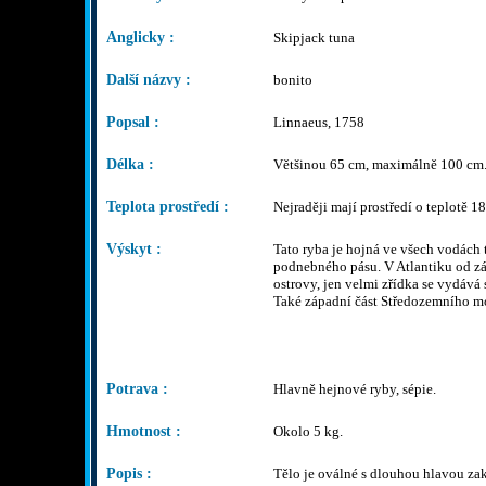
Anglicky :
Skipjack tuna
Další názvy :
bonito
Popsal :
Linnaeus, 1758
Délka :
Většinou 65 cm, maximálně 100 cm
Teplota prostředí :
Nejraději mají prostředí o teplotě 18
Výskyt :
Tato ryba je hojná ve všech vodách
podnebného pásu. V Atlantiku od zá
ostrovy, jen velmi zřídka se vydává
Také západní část Středozemního m
Potrava :
Hlavně hejnové ryby, sépie.
Hmotnost :
Okolo 5 kg.
Popis :
Tělo je oválné s dlouhou hlavou za