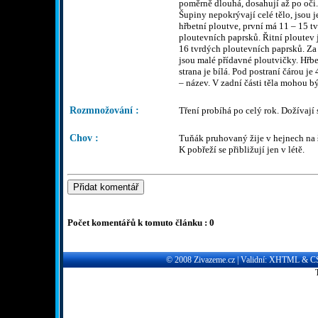
poměrně dlouhá, dosahují až po oči.
Šupiny nepokrývají celé tělo, jsou 
hřbetní ploutve, první má 11 – 15 
ploutevních paprsků. Řitní ploutev 
16 tvrdých ploutevních paprsků. Za 
jsou malé přídavné ploutvičky. Hřbe
strana je bílá. Pod postraní čárou 
– název. V zadní části těla mohou bý
Rozmnožování :
Tření probíhá po celý rok. Dožívají 
Chov :
Tuňák pruhovaný žije v hejnech na 
K pobřeží se přibližují jen v létě.
Počet komentářů k tomuto článku : 0
© 2008
Zivazeme.cz
| Validní:
XHTML
&
C