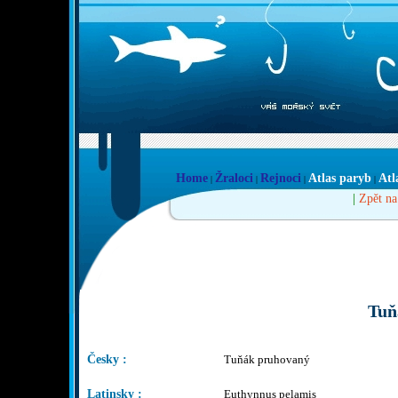
Home
Žraloci
Rejnoci
Atlas paryb
Atl
|
|
|
|
|
Zpět na
Tuň
Česky :
Tuňák pruhovaný
Latinsky :
Euthynnus pelamis